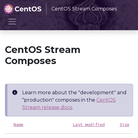
CentOS Stream Composes
Home
CentOS Stream Composes
CentOS Stream
Composes
Learn more about the "development" and
"production" composes in the
CentOS
Stream release docs
.
Name
Last modified
Size
D