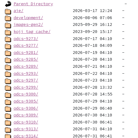
Parent Directory
aie/
development/
images-gen2/
koji_tag_cache/
odcs-9273/
odcs-9277/
odcs-9281/
odcs-9285/
odcs-9289/
odcs-9293/
odcs-9297/
odcs-9299/
odcs-9300/
odcs-9305/
odcs-9306/
odcs-9309/
odcs-9310/
odcs-9313/
odcs-9314/