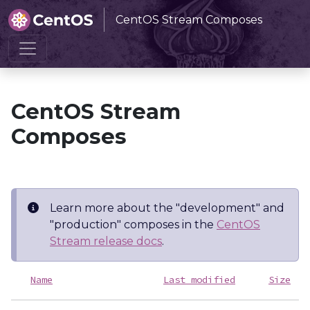
CentOS Stream Composes
Home
CentOS Stream Composes
CentOS Stream
Composes
Learn more about the "development" and
"production" composes in the
CentOS
Stream release docs
.
Name
Last modified
Size
D