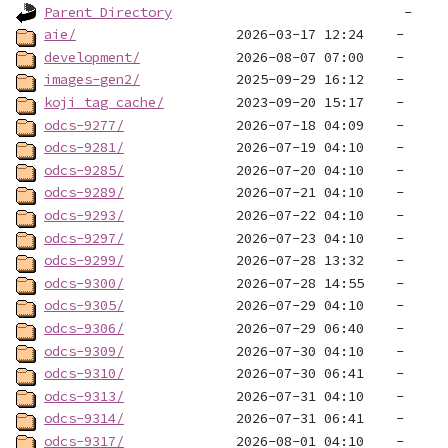
Parent Directory
aie/
development/
images-gen2/
koji_tag_cache/
odcs-9277/
odcs-9281/
odcs-9285/
odcs-9289/
odcs-9293/
odcs-9297/
odcs-9299/
odcs-9300/
odcs-9305/
odcs-9306/
odcs-9309/
odcs-9310/
odcs-9313/
odcs-9314/
odcs-9317/